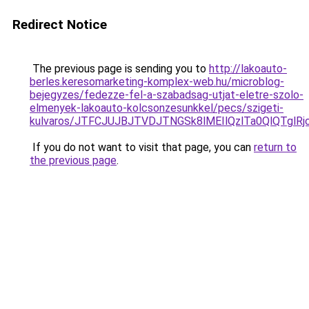
Redirect Notice
The previous page is sending you to
http://lakoauto-
berles.keresomarketing-komplex-web.hu/microblog-
bejegyzes/fedezze-fel-a-szabadsag-utjat-eletre-szolo-
elmenyek-lakoauto-kolcsonzesunkkel/pecs/szigeti-
kulvaros/JTFCJUJBJTVDJTNGSk8lMEIlQzlTa0QlQTgl
If you do not want to visit that page, you can
return to
the previous page
.