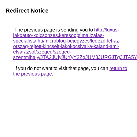
Redirect Notice
The previous page is sending you to
http://luxus-
lakoauto-kolcsonzes.keresooptimalizalas-
specialista.hu/microblog-bejegyzes/fedezd-fel-az-
orszag-rejtett-kincseit-lakokocsival-a-kaland-ami-
elvarazsol/szeged/szeged-
szentmihaly/JTA2JUIyJUYyY2ZqJUM3JURGJTg3JT
If you do not want to visit that page, you can
return to
the previous page
.