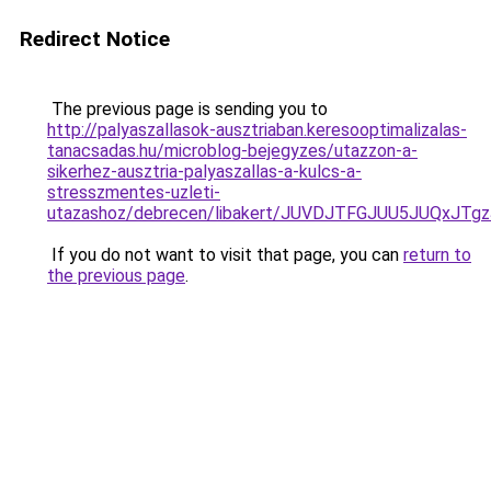
Redirect Notice
The previous page is sending you to
http://palyaszallasok-ausztriaban.keresooptimalizalas-
tanacsadas.hu/microblog-bejegyzes/utazzon-a-
sikerhez-ausztria-palyaszallas-a-kulcs-a-
stresszmentes-uzleti-
utazashoz/debrecen/libakert/JUVDJTFGJUU5JUQx
If you do not want to visit that page, you can
return to
the previous page
.