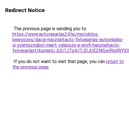
Redirect Notice
The previous page is sending you to
https://www.autovasarlas24.hu/microblog-
bejegyzes/dacia-hasznaltauto-felvasarlas-autoeladas-
uj-szemszogbol-miert-valassza-a-profi-hasznaltauto-
felvasarlast/komjati/JUU1JTg4JTJDJUE2MGwlRjgl
If you do not want to visit that page, you can
return to
the previous page
.